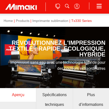
Home
|
Products
|
Imprimante sublimation
| Tx330 Series
RÉVOLUTIONNEZ L'IMPRESSION
TEXTILE : RAPIDE, ÉCOLOGIQUE,
HYBRIDE
Impression sans eau avec une technologie hybride pour
des couleurs extraordinaires
Aperçu
Spécifications
Plus
techniques
d’informations