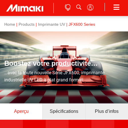
Home
|
Products
|
Imprimante UV
| JFX600 Series
Boostez votre productivité…
…avec la toute nouvelle Série JFX600, imprimante
industrielle UV LED à plat grand format
Aperçu
Spécifications
Plus d’infos