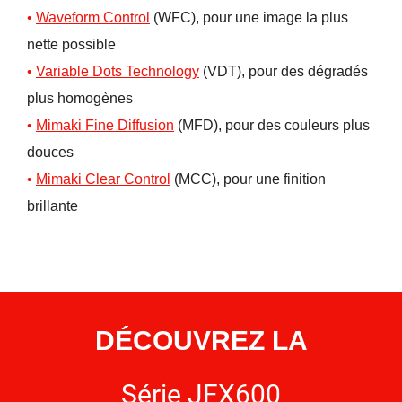
Waveform
C
ontrol
(WFC), pour une image la plus
nette possible
Variable Dots Technology
(VDT), pour des dégradés
plus homogènes
Mimaki Fine Diffusion
(MFD), pour des couleurs plus
douces
Mimaki Clear Control
(MCC), pour une finition
brillante
DÉCOUVREZ LA
Série JFX600