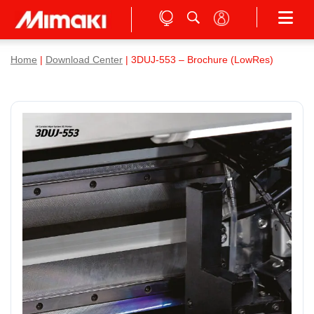
Home
|
Download Center
| 3DUJ-553 – Brochure (LowRes)