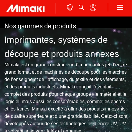
Nos gammes de produits
Imprimantes, systèmes de
découpe et produits annexes
Mimaki est un grand constructeur d’imprimantes jet d’encre
grand format et de machines de découpe pour les marchés
de l’enseigne et de l’affichage, du textile et des vêtements,
et des produits industriels. Mimaki conçoit l’éventail
complet des produits pour chaque groupe : le matériel et le
logiciel, mais aussi les consommables, comme les encres
et les lames. Mimaki excelle à offrir des produits innovants,
de qualité supérieure et d’une grande fiabilité. Ceux-ci sont
développés autour de ses technologies jet d’encre UV, UV
à solvant, à solvant, latex et aqueuse.