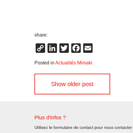
share:
Copy
LinkedIn
Twitter
Facebook
Email
Link
Posted in
Actualités Mimaki
Navigation
Show older post
des
articles
Plus d'infos ?
Utilisez le formulaire de contact pour nous contacter