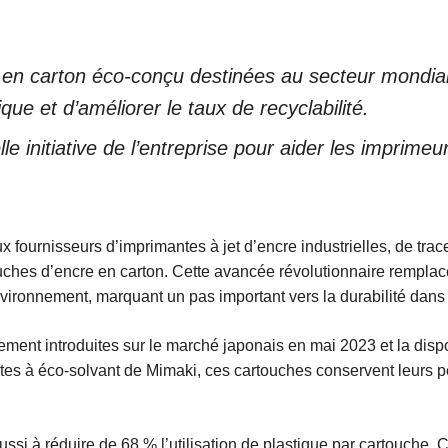
en carton éco-conçu destinées au secteur mondial d
ique et d’améliorer le taux de recyclabilité.
le initiative de l’entreprise pour aider les imprimeu
ux fournisseurs d’imprimantes à jet d’encre industrielles, de tra
hes d’encre en carton. Cette avancée révolutionnaire remplace 
vironnement, marquant un pas important vers la durabilité dans l
lement introduites sur le marché japonais en mai 2023 et la dis
ntes à éco-solvant de Mimaki, ces cartouches conservent leurs 
ssi à réduire de 68 % l’utilisation de plastique par cartouche. 